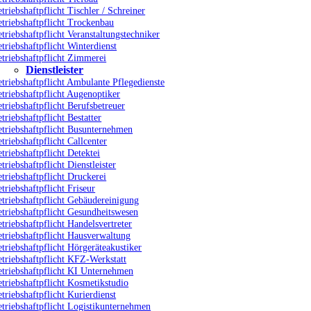
triebshaftpflicht Tischler / Schreiner
triebshaftpflicht Trockenbau
triebshaftpflicht Veranstaltungstechniker
triebshaftpflicht Winterdienst
triebshaftpflicht Zimmerei
Dienstleister
triebshaftpflicht Ambulante Pflegedienste
triebshaftpflicht Augenoptiker
triebshaftpflicht Berufsbetreuer
triebshaftpflicht Bestatter
etriebshaftpflicht Busunternehmen
triebshaftpflicht Callcenter
triebshaftpflicht Detektei
triebshaftpflicht Dienstleister
triebshaftpflicht Druckerei
triebshaftpflicht Friseur
triebshaftpflicht Gebäudereinigung
triebshaftpflicht Gesundheitswesen
triebshaftpflicht Handelsvertreter
triebshaftpflicht Hausverwaltung
triebshaftpflicht Hörgeräteakustiker
triebshaftpflicht KFZ-Werkstatt
etriebshaftpflicht KI Unternehmen
triebshaftpflicht Kosmetikstudio
triebshaftpflicht Kurierdienst
triebshaftpflicht Logistikunternehmen