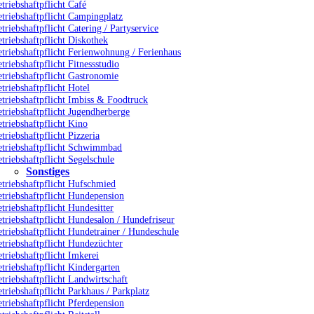
triebshaftpflicht Café
triebshaftpflicht Campingplatz
triebshaftpflicht Catering / Partyservice
triebshaftpflicht Diskothek
triebshaftpflicht Ferienwohnung / Ferienhaus
triebshaftpflicht Fitnessstudio
triebshaftpflicht Gastronomie
triebshaftpflicht Hotel
triebshaftpflicht Imbiss & Foodtruck
triebshaftpflicht Jugendherberge
triebshaftpflicht Kino
triebshaftpflicht Pizzeria
etriebshaftpflicht Schwimmbad
triebshaftpflicht Segelschule
Sonstiges
triebshaftpflicht Hufschmied
triebshaftpflicht Hundepension
triebshaftpflicht Hundesitter
triebshaftpflicht Hundesalon / Hundefriseur
triebshaftpflicht Hundetrainer / Hundeschule
triebshaftpflicht Hundezüchter
triebshaftpflicht Imkerei
triebshaftpflicht Kindergarten
triebshaftpflicht Landwirtschaft
triebshaftpflicht Parkhaus / Parkplatz
triebshaftpflicht Pferdepension