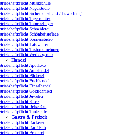
triebshaftpflicht Musikschule
triebshaftpflicht Nagelstudio
triebshaftpflicht Sicherheitsdienst / Bewachung
triebshaftpflicht Tagesmütter
triebshaftpflicht Tatortreiniger
triebshaftpflicht Schneiderei
triebshaftpflicht Schönheitspflege
triebshaftpflicht Sonnenstudio
triebshaftpflicht Tätowierer
etriebshaftpflicht Taxiunternehmen
triebshaftpflicht Werbeagentur
Handel
triebshaftpflicht Apotheke
triebshaftpflicht Autohandel
triebshaftpflicht Bäckerei
triebshaftpflicht Buchhandel
triebshaftpflicht Einzelhandel
triebshaftpflicht Goldschmied
triebshaftpflicht Juwelier
triebshaftpflicht Kiosk
triebshaftpflicht Reisebüro
triebshaftpflicht Tankstelle
Gastro & Freizeit
triebshaftpflicht Bäckerei
triebshaftpflicht Bar / Pub
triebshaftpflicht Brauerei