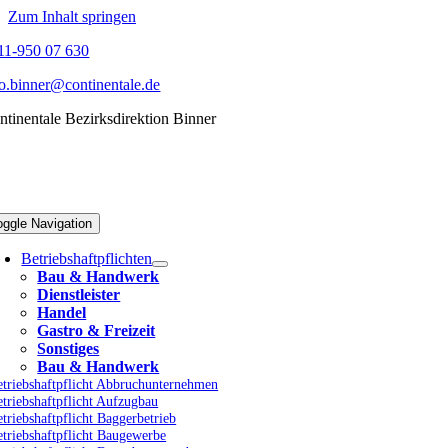
Zum Inhalt springen
11-950 07 630
fo.binner@continentale.de
ntinentale Bezirksdirektion Binner
oggle Navigation
Betriebshaftpflichten
Bau & Handwerk
Dienstleister
Handel
Gastro & Freizeit
Sonstiges
Bau & Handwerk
etriebshaftpflicht Abbruchunternehmen
triebshaftpflicht Aufzugbau
triebshaftpflicht Baggerbetrieb
etriebshaftpflicht Baugewerbe