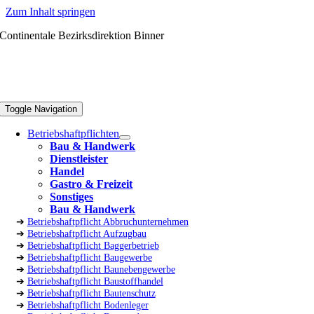
Zum Inhalt springen
Continentale Bezirksdirektion Binner
Toggle Navigation
Betriebshaftpflichten
Bau & Handwerk
Dienstleister
Handel
Gastro & Freizeit
Sonstiges
Bau & Handwerk
➔
Betriebshaftpflicht Abbruchunternehmen
➔
Betriebshaftpflicht Aufzugbau
➔
Betriebshaftpflicht Baggerbetrieb
➔
Betriebshaftpflicht Baugewerbe
➔
Betriebshaftpflicht Baunebengewerbe
➔
Betriebshaftpflicht Baustoffhandel
➔
Betriebshaftpflicht Bautenschutz
➔
Betriebshaftpflicht Bodenleger