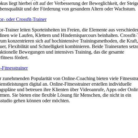
kus liegt hierbei oft auf der Verbesserung der Beweglichkeit, der Stei
bensqualität und der Förderung von gesundem Altern oder Wachstum.
r- oder Crossfit-Trainer
r-Trainer leiten Sporteinheiten im Freien, die Elemente aus verschiede
linen wie Laufen, Klettern und Hindernisparcours beinhalten. Crossfit-
um konzentrieren sich auf hochintensive Trainingsmethoden, die Kraft,
er, Flexibilität und Schnelligkeit kombinieren. Beide Trainerarten setze
nktionelle Bewegungen und intensives Training, das die gesamte
fitness fördert.
-Fitnesstrainer
r zunehmenden Popularität von Online-Coaching bieten viele Fitnesstra
ienstleistungen digital an. Online-Fitnesstrainer erstellen individuelle
ngspläne und betreuen ihre Klienten über Videoanrufe, Apps oder Onli
ormen. Sie bieten eine flexible Lösung für Menschen, die nicht in ein
sstudio gehen können oder möchten.