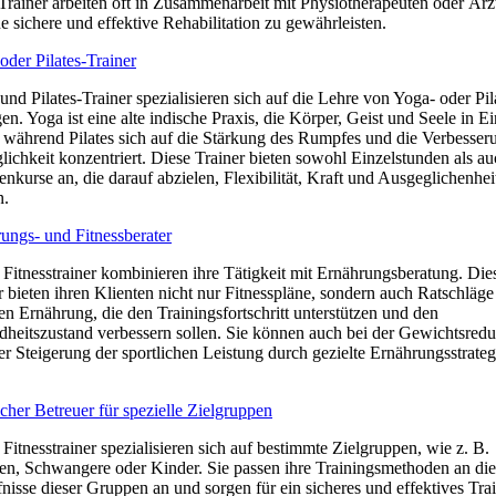
Trainer arbeiten oft in Zusammenarbeit mit Physiotherapeuten oder Ärz
e sichere und effektive Rehabilitation zu gewährleisten.
oder Pilates-Trainer
und Pilates-Trainer spezialisieren sich auf die Lehre von Yoga- oder Pil
n. Yoga ist eine alte indische Praxis, die Körper, Geist und Seele in E
, während Pilates sich auf die Stärkung des Rumpfes und die Verbesser
ichkeit konzentriert. Diese Trainer bieten sowohl Einzelstunden als a
nkurse an, die darauf abzielen, Flexibilität, Kraft und Ausgeglichenhei
n.
ungs- und Fitnessberater
 Fitnesstrainer kombinieren ihre Tätigkeit mit Ernährungsberatung. Die
r bieten ihren Klienten nicht nur Fitnesspläne, sondern auch Ratschläge
gen Ernährung, die den Trainingsfortschritt unterstützen und den
heitszustand verbessern sollen. Sie können auch bei der Gewichtsredu
er Steigerung der sportlichen Leistung durch gezielte Ernährungsstrateg
.
icher Betreuer für spezielle Zielgruppen
 Fitnesstrainer spezialisieren sich auf bestimmte Zielgruppen, wie z. B.
en, Schwangere oder Kinder. Sie passen ihre Trainingsmethoden an die
nisse dieser Gruppen an und sorgen für ein sicheres und effektives Tra