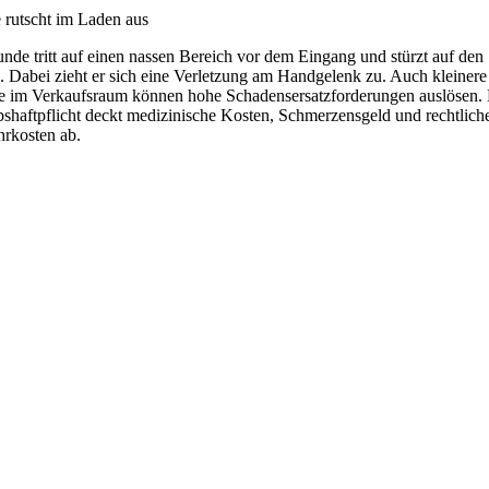
rutscht im Laden aus
nde tritt auf einen nassen Bereich vor dem Eingang und stürzt auf den
 Dabei zieht er sich eine Verletzung am Handgelenk zu. Auch kleinere
e im Verkaufsraum können hohe Schadensersatzforderungen auslösen.
bshaftpflicht deckt medizinische Kosten, Schmerzensgeld und rechtlich
rkosten ab.