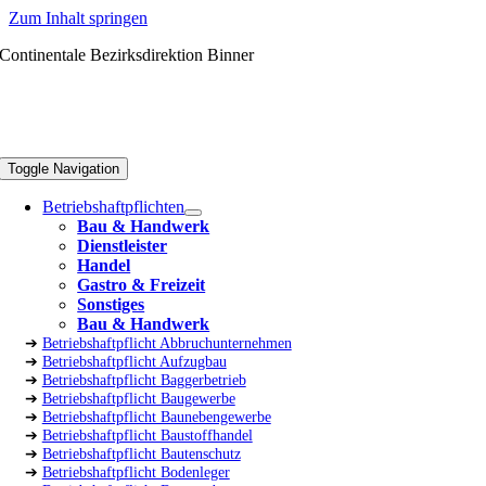
Zum Inhalt springen
Continentale Bezirksdirektion Binner
Toggle Navigation
Betriebshaftpflichten
Bau & Handwerk
Dienstleister
Handel
Gastro & Freizeit
Sonstiges
Bau & Handwerk
➔
Betriebshaftpflicht Abbruchunternehmen
➔
Betriebshaftpflicht Aufzugbau
➔
Betriebshaftpflicht Baggerbetrieb
➔
Betriebshaftpflicht Baugewerbe
➔
Betriebshaftpflicht Baunebengewerbe
➔
Betriebshaftpflicht Baustoffhandel
➔
Betriebshaftpflicht Bautenschutz
➔
Betriebshaftpflicht Bodenleger