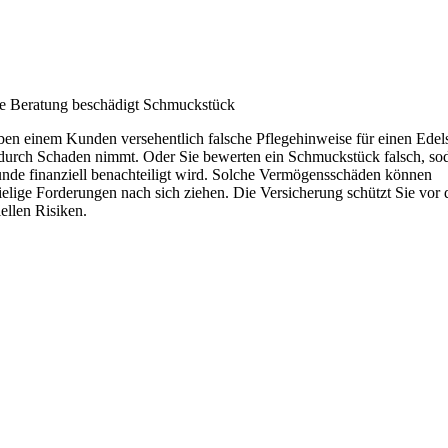
e Beratung beschädigt Schmuckstück
ben einem Kunden versehentlich falsche Pflegehinweise für einen Edels
durch Schaden nimmt. Oder Sie bewerten ein Schmuckstück falsch, so
nde finanziell benachteiligt wird. Solche Vermögensschäden können
ielige Forderungen nach sich ziehen. Die Versicherung schützt Sie vor 
iellen Risiken.