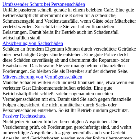
Umfassender Schutz bei Personenschäden
Unfälle passieren schnell, gerade in einem belebten Café. Eine gute
Betriebshaftpflicht übernimmt die Kosten für Arztbesuche,
Schmerzensgeld und Verdienstausfälle, wenn Gäste oder Mitarbeiter
verletzt werden. So schützt sie Sie vor hohen finanziellen
Belastungen. Damit bleibt Ihr Betrieb auch im Schadensfall
wirtschaftlich stabil.
Absicherung von Sachschäden
Schäden an fremdem Eigentum können durch verschüttete Getränke
oder beschädigte Gegenstände entstehen. Eine gute Police deckt
diese Schäden zuverlässig ab und übernimmt die Reparatur- oder
Ersatzkosten. Das bewahrt Sie vor unangenehmen finanziellen
Forderungen. So bleiben Sie als Betreiber auf der sicheren Seite.
Mitversicherung von Vermögensschäden
Manche Schäden wirken sich indirekt finanziell aus, etwa wenn ein
verletzter Gast Einkommenseinbußen erleidet. Eine gute
Betriebshaftpflicht schließt solche sogenannten unechten
Vermögensschäden mit ein. Damit sind Sie auch gegen finanzielle
Folgen abgesichert, die nicht unmittelbar durch Sach- oder
Personenschäden entstehen. So ist Ihr Betrieb rundum geschützt.
Passiver Rechtsschutz
Nicht jeder Schaden führt zu berechtigten Ansprüchen. Die
Versicherung prüft, ob Forderungen gerechtfertigt sind, und wehrt
unberechtigte Ansprüche ab – gegebenenfalls auch vor Gericht.
Anwalts- und Gerichtskosten werden von der Police übernommen.