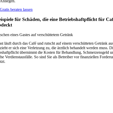
Anliegen.
Gratis beraten lassen
ispiele für Schäden, die eine Betriebshaftpflicht für Ca
bdeckt
schen eines Gastes auf verschüttetem Getränk
st läuft durch das Café und rutscht auf einem verschütteten Getränk au
zieht er sich eine Verletzung zu, die ärztlich behandelt werden muss. D
bshaftpflicht übernimmt die Kosten für Behandlung, Schmerzensgeld u
he Verdienstausfälle. So sind Sie als Betreiber vor finanziellen Forder
tzt.