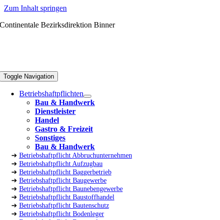
Zum Inhalt springen
Continentale Bezirksdirektion Binner
Toggle Navigation
Betriebshaftpflichten
Bau & Handwerk
Dienstleister
Handel
Gastro & Freizeit
Sonstiges
Bau & Handwerk
➔
Betriebshaftpflicht Abbruchunternehmen
➔
Betriebshaftpflicht Aufzugbau
➔
Betriebshaftpflicht Baggerbetrieb
➔
Betriebshaftpflicht Baugewerbe
➔
Betriebshaftpflicht Baunebengewerbe
➔
Betriebshaftpflicht Baustoffhandel
➔
Betriebshaftpflicht Bautenschutz
➔
Betriebshaftpflicht Bodenleger