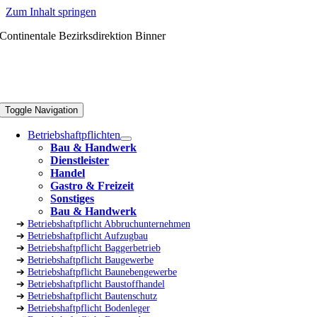
Zum Inhalt springen
Continentale Bezirksdirektion Binner
Toggle Navigation
Betriebshaftpflichten
Bau & Handwerk
Dienstleister
Handel
Gastro & Freizeit
Sonstiges
Bau & Handwerk
➔
Betriebshaftpflicht Abbruchunternehmen
➔
Betriebshaftpflicht Aufzugbau
➔
Betriebshaftpflicht Baggerbetrieb
➔
Betriebshaftpflicht Baugewerbe
➔
Betriebshaftpflicht Baunebengewerbe
➔
Betriebshaftpflicht Baustoffhandel
➔
Betriebshaftpflicht Bautenschutz
➔
Betriebshaftpflicht Bodenleger