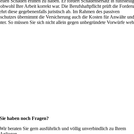
iellen Schaden erlitten zu haben. Er fordert Schadensersatz in fünfstelli
obwohl Ihre Arbeit korrekt war. Die Berufshaftpflicht prüft die Forder
hrt diese gegebenenfalls juristisch ab. Im Rahmen des passiven
schutzes übernimmt die Versicherung auch die Kosten für Anwälte un
ter. So müssen Sie sich nicht allein gegen unbegründete Vorwürfe weh
Sie haben noch Fragen?
Wir beraten Sie gern ausführlich und völlig unverbindlich zu Ihrem
Anliegen.