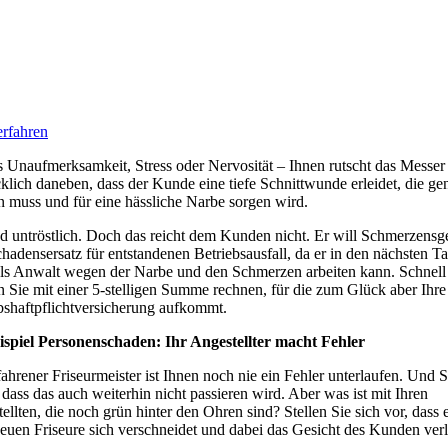
rfahren
 Unaufmerksamkeit, Stress oder Nervosität – Ihnen rutscht das Messer
klich daneben, dass der Kunde eine tiefe Schnittwunde erleidet, die ge
 muss und für eine hässliche Narbe sorgen wird.
nd untröstlich. Doch das reicht dem Kunden nicht. Er will Schmerzensg
hadensersatz für entstandenen Betriebsausfall, da er in den nächsten T
als Anwalt wegen der Narbe und den Schmerzen arbeiten kann. Schnell
 Sie mit einer 5-stelligen Summe rechnen, für die zum Glück aber Ihre
bshaftpflichtversicherung aufkommt.
ispiel Personenschaden: Ihr Angestellter macht Fehler
fahrener Friseurmeister ist Ihnen noch nie ein Fehler unterlaufen. Und S
, dass das auch weiterhin nicht passieren wird. Aber was ist mit Ihren
ellten, die noch grün hinter den Ohren sind? Stellen Sie sich vor, dass 
neuen Friseure sich verschneidet und dabei das Gesicht des Kunden verl