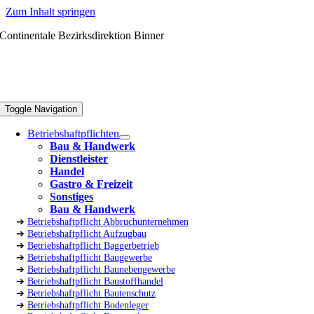
Zum Inhalt springen
Continentale Bezirksdirektion Binner
Toggle Navigation
Betriebshaftpflichten
Bau & Handwerk
Dienstleister
Handel
Gastro & Freizeit
Sonstiges
Bau & Handwerk
➔
Betriebshaftpflicht Abbruchunternehmen
➔
Betriebshaftpflicht Aufzugbau
➔
Betriebshaftpflicht Baggerbetrieb
➔
Betriebshaftpflicht Baugewerbe
➔
Betriebshaftpflicht Baunebengewerbe
➔
Betriebshaftpflicht Baustoffhandel
➔
Betriebshaftpflicht Bautenschutz
➔
Betriebshaftpflicht Bodenleger