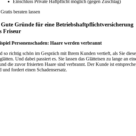
Einschluss Private Haftpflicht möglich (gegen Zuschlag)
Gratis beraten lassen
 Gute Gründe für eine Betriebshaftpflichtversicherung
s Friseur
eispiel Personenschaden: Haare werden verbrannt
nd so richtig schön im Gespräch mit Ihrem Kunden vertieft, als Sie dies
glätten. Und dabei passiert es. Sie lassen das Glätteisen zu lange an ein
 und die zuvor frisierten Haare sind verbrannt. Der Kunde ist entsprech
 und fordert einen Schadensersatz.