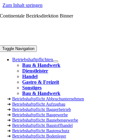
Zum Inhalt springen
Continentale Bezirksdirektion Binner
Toggle Navigation
Betriebshaftpflichten
Bau & Handwerk
Dienstleister
Handel
Gastro & Freizeit
Sonstiges
Bau & Handwerk
➔
Betriebshaftpflicht Abbruchunternehmen
➔
Betriebshaftpflicht Aufzugbau
➔
Betriebshaftpflicht Baggerbetrieb
➔
Betriebshaftpflicht Baugewerbe
➔
Betriebshaftpflicht Baunebengewerbe
➔
Betriebshaftpflicht Baustoffhandel
➔
Betriebshaftpflicht Bautenschutz
➔
Betriebshaftpflicht Bodenleger