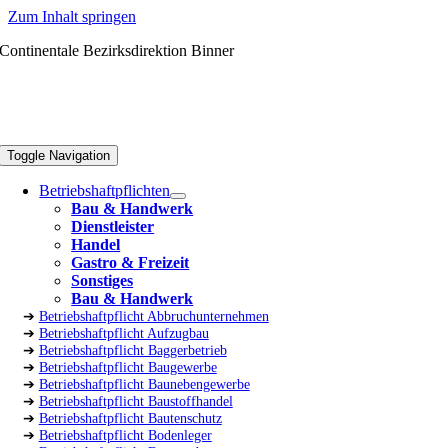
Zum Inhalt springen
Continentale Bezirksdirektion Binner
Toggle Navigation
Betriebshaftpflichten
Bau & Handwerk
Dienstleister
Handel
Gastro & Freizeit
Sonstiges
Bau & Handwerk
➔
Betriebshaftpflicht Abbruchunternehmen
➔
Betriebshaftpflicht Aufzugbau
➔
Betriebshaftpflicht Baggerbetrieb
➔
Betriebshaftpflicht Baugewerbe
➔
Betriebshaftpflicht Baunebengewerbe
➔
Betriebshaftpflicht Baustoffhandel
➔
Betriebshaftpflicht Bautenschutz
➔
Betriebshaftpflicht Bodenleger