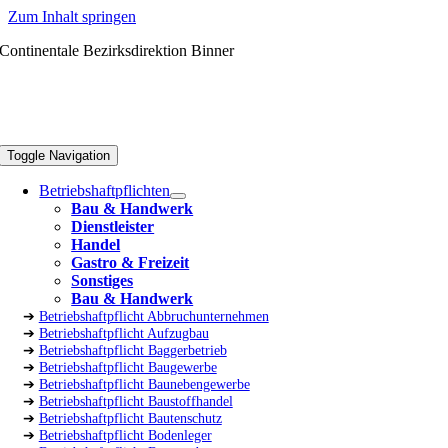
Zum Inhalt springen
Continentale Bezirksdirektion Binner
Toggle Navigation
Betriebshaftpflichten
Bau & Handwerk
Dienstleister
Handel
Gastro & Freizeit
Sonstiges
Bau & Handwerk
➔
Betriebshaftpflicht Abbruchunternehmen
➔
Betriebshaftpflicht Aufzugbau
➔
Betriebshaftpflicht Baggerbetrieb
➔
Betriebshaftpflicht Baugewerbe
➔
Betriebshaftpflicht Baunebengewerbe
➔
Betriebshaftpflicht Baustoffhandel
➔
Betriebshaftpflicht Bautenschutz
➔
Betriebshaftpflicht Bodenleger