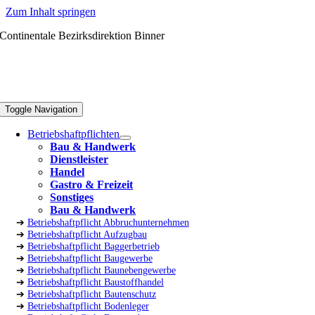
Zum Inhalt springen
Continentale Bezirksdirektion Binner
Toggle Navigation
Betriebshaftpflichten
Bau & Handwerk
Dienstleister
Handel
Gastro & Freizeit
Sonstiges
Bau & Handwerk
➔
Betriebshaftpflicht Abbruchunternehmen
➔
Betriebshaftpflicht Aufzugbau
➔
Betriebshaftpflicht Baggerbetrieb
➔
Betriebshaftpflicht Baugewerbe
➔
Betriebshaftpflicht Baunebengewerbe
➔
Betriebshaftpflicht Baustoffhandel
➔
Betriebshaftpflicht Bautenschutz
➔
Betriebshaftpflicht Bodenleger